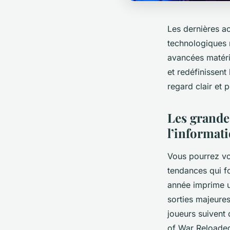
Les dernières ac
technologiques 
avancées matéri
et redéfinissent
regard clair et 
Les grandes
l’informat
Vous pourrez vo
tendances qui f
année imprime un
sorties majeure
joueurs suivent 
of War Reloaded,