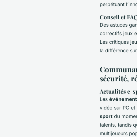
perpétuant l’in
Conseil et FA
Des astuces gami
correctifs jeux 
Les critiques je
la différence su
Communauté
sécurité, 
Actualités e-s
Les
événements
vidéo sur PC et
sport
du moment
talents, tandis q
multijoueurs po