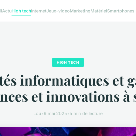
l
Actu
High tech
Internet
Jeux-video
Marketing
Matériel
Smartphones
HIGH TECH
tés informatiques et 
nces et innovations à 
Lou
•
9 mai 2025
•
5 min de lecture