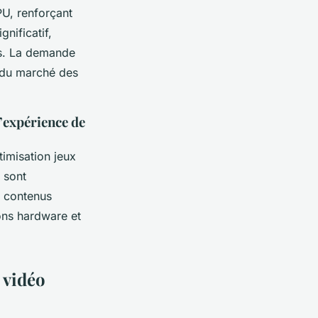
U, renforçant
gnificatif,
es. La demande
 du marché des
l’expérience de
timisation jeux
 sont
t contenus
ons hardware et
 vidéo