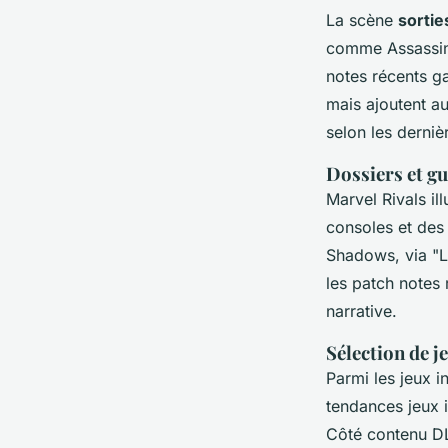
La scène
sortie
comme Assassin’
notes récents g
mais ajoutent a
selon les derniè
Dossiers et gu
Marvel Rivals il
consoles et des
Shadows, via "L
les patch notes
narrative.
Sélection de 
Parmi les jeux i
tendances jeux i
Côté contenu DL