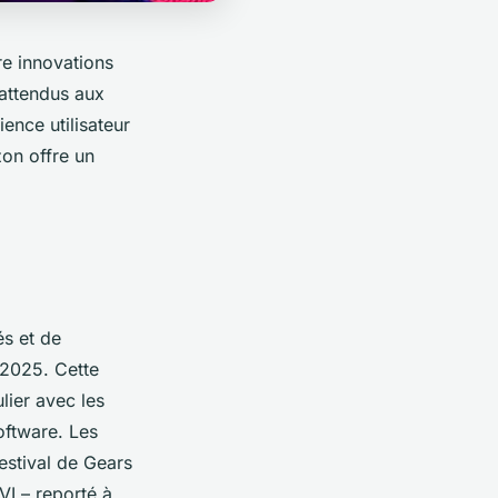
re innovations
 attendus aux
nce utilisateur
zon offre un
és et de
 2025. Cette
lier avec les
oftware. Les
 estival de Gears
VI – reporté à