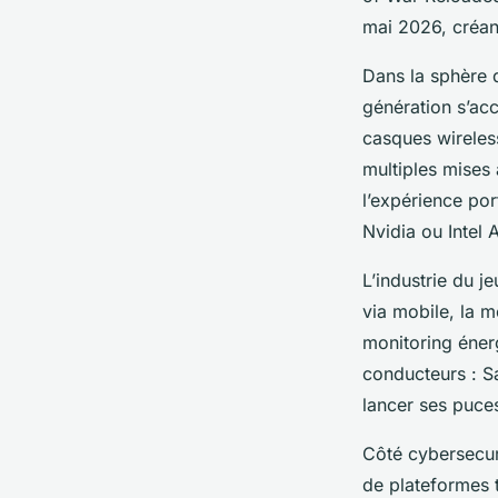
mai 2026, créan
Dans la sphère 
génération s’ac
casques wirele
multiples mises
l’expérience po
Nvidia ou Intel 
L’industrie du j
via mobile, la m
monitoring énerg
conducteurs : S
lancer ses puce
Côté cybersecur
de plateformes 