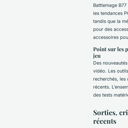
Battlemage B77 
les tendances 
tandis que la m
pour des access
accessoires pou
Point sur les 
jeu
Des nouveautés l
vidéo. Les outil
recherchés, les 
récents. L’ense
des tests matéri
Sorties, cr
récents