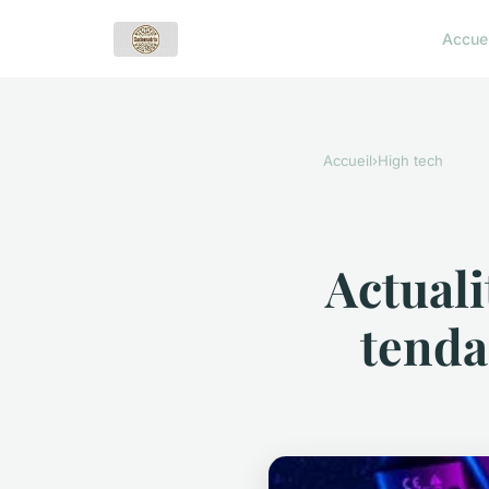
Accuei
Accueil
›
High tech
Actuali
tenda