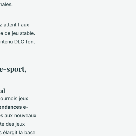
nales.
 attentif aux
e de jeu stable.
contenu DLC font
e-sport,
al
tournois jeux
endances e-
es aux nouveaux
ité des jeux
 élargit la base