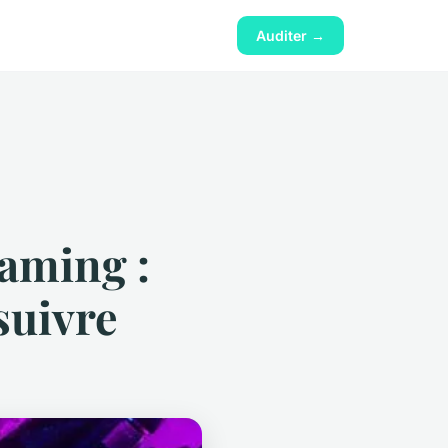
Auditer →
gaming :
suivre