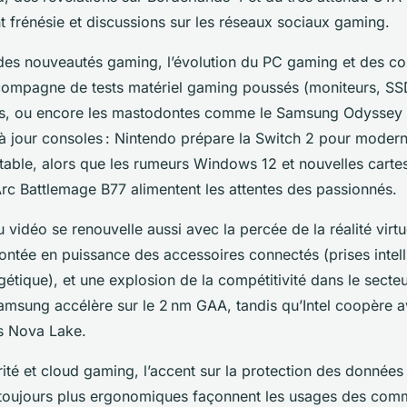
t frénésie et discussions sur les réseaux sociaux gaming.
des nouveautés gaming, l’évolution du PC gaming et des co
compagne de tests matériel gaming poussés (moniteurs, SS
ss, ou encore les mastodontes comme le Samsung Odyssey 
 à jour consoles : Nintendo prépare la Switch 2 pour modern
rtable, alors que les rumeurs Windows 12 et nouvelles carte
Arc Battlemage B77 alimentent les attentes des passionnés.
eu vidéo se renouvelle aussi avec la percée de la réalité virt
ontée en puissance des accessoires connectés (prises intell
étique), et une explosion de la compétitivité dans le secte
amsung accélère sur le 2 nm GAA, tandis qu’Intel coopère
s Nova Lake.
ité et cloud gaming, l’accent sur la protection des données
toujours plus ergonomiques façonnent les usages des com