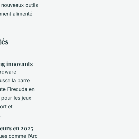
e nouveaux outils
ment alimenté
tés
ing innovants
ardware
sse la barre
ate Firecuda en
s pour les jeux
ort et
.
eurs en 2025
ques comme l’Arc