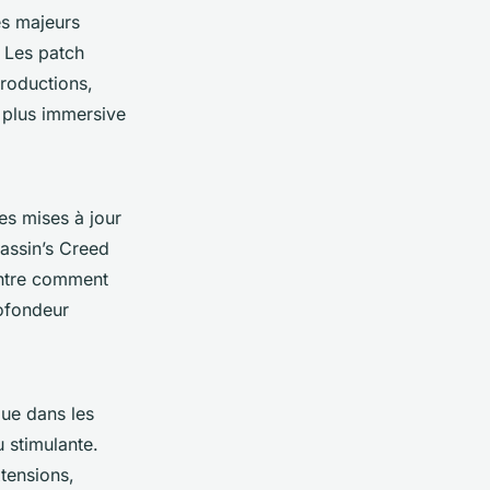
es majeurs
 Les patch
productions,
 plus immersive
es mises à jour
assin’s Creed
ontre comment
rofondeur
gue dans les
 stimulante.
tensions,