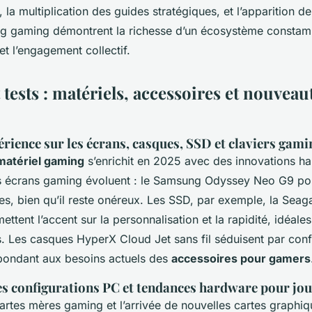
, la multiplication des guides stratégiques, et l’apparition d
ng gaming démontrent la richesse d’un écosystème constam
 et l’engagement collectif.
 tests : matériels, accessoires et nouveau
rience sur les écrans, casques, SSD et claviers gam
matériel gaming
s’enrichit en 2025 avec des innovations h
 écrans gaming évoluent : le Samsung Odyssey Neo G9 pou
s, bien qu’il reste onéreux. Les SSD, par exemple, la Seag
mettent l’accent sur la personnalisation et la rapidité, idéale
. Les casques HyperX Cloud Jet sans fil séduisent par conf
pondant aux besoins actuels des
accessoires pour gamers
s configurations PC et tendances hardware pour jou
cartes mères gaming et l’arrivée de nouvelles cartes graphi