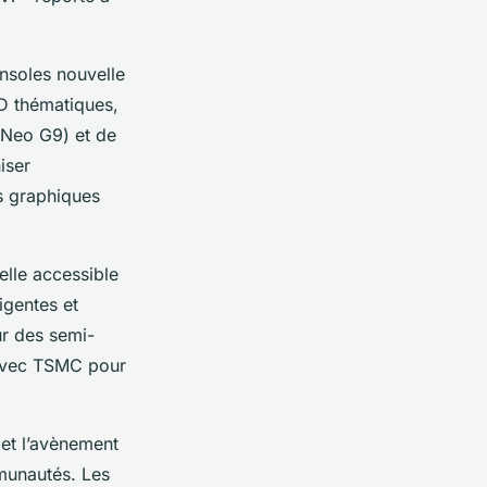
nsoles nouvelle
D thématiques,
Neo G9) et de
iser
s graphiques
uelle accessible
igentes et
ur des semi-
 avec TSMC pour
 et l’avènement
munautés. Les