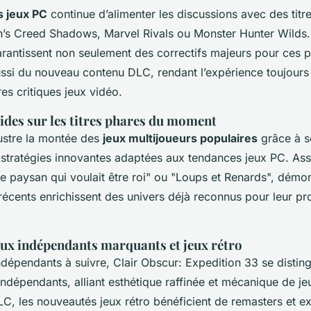
s jeux PC
continue d’alimenter les discussions avec des titr
s Creed Shadows, Marvel Rivals ou Monster Hunter Wilds.
arantissent non seulement des correctifs majeurs pour ces 
ussi du nouveau contenu DLC, rendant l’expérience toujours
res critiques jeux vidéo.
ides sur les titres phares du moment
lustre la montée des
jeux multijoueurs populaires
grâce à s
 stratégies innovantes adaptées aux tendances jeux PC. Ass
e paysan qui voulait être roi" ou "Loups et Renards", dém
 récents enrichissent des univers déjà reconnus pour leur p
jeux indépendants marquants et jeux rétro
ndépendants à suivre, Clair Obscur: Expedition 33 se distin
ndépendants, alliant esthétique raffinée et mécanique de jeu
C, les nouveautés jeux rétro bénéficient de remasters et ex