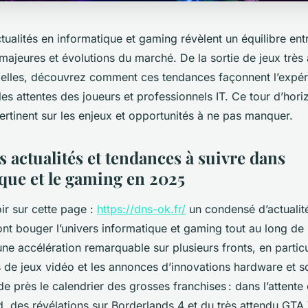
tualités en informatique et gaming révèlent un équilibre ent
majeures et évolutions du marché. De la sortie de jeux très
elles, découvrez comment ces tendances façonnent l’expérie
 les attentes des joueurs et professionnels IT. Ce tour d’hori
pertinent sur les enjeux et opportunités à ne pas manquer.
 actualités et tendances à suivre dans
ique et le gaming en 2025
ir sur cette page :
https://dns-ok.fr/
un condensé d’actualit
ont bouger l’univers informatique et gaming tout au long de
e accélération remarquable sur plusieurs fronts, en particu
s de jeux vidéo et les annonces d’innovations hardware et s
de près le calendrier des grosses franchises : dans l’attente
 des révélations sur Borderlands 4 et du très attendu GTA 